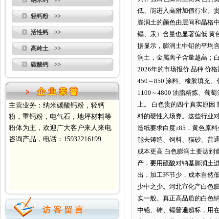
纳米钙 >>
低、能进入高附加值行业。贵
轻钙粉 >>
膨润土的颜色由层间和晶格中
活性钙 >>
镉、汞）含量也显著偏低 黄
据显示，膨润土中铅的平均含量
高岭土 >>
润土，金属离子含量越高；白
碳酸钙 >>
2026年的市场报价 品种 价
450～850 涂料、橡胶填充
1100～4800 油脂精炼
上。 白色贵的四个真实原因
主营业务：纳米碳酸钙粉，轻钙
料的硬性入场券。这些行业对颜
粉，重钙粉，电气石，地坪材料等
粉体为主，欢迎广大客户来人来电
造纸要求白度≥85，黄色原
咨询产品，电话：15932216199
能去铸造、饲料、猫砂、普通
成本更高 白色膨润土要达到
产，要用硫酸对钠基膨润土
出，加工环节少，成本自然低
少中之少。河北宣化产白色膨
实一般。真正高品质的白色钠
中铅、砷、镉普遍超标，用