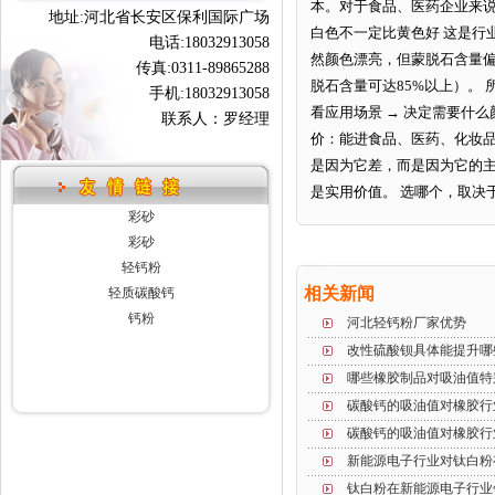
本。对于食品、医药企业来说
地址:河北省长安区保利国际广场
白色不一定比黄色好 这是行
电话:18032913058
然颜色漂亮，但蒙脱石含量
传真:0311-89865288
脱石含量可达85%以上）。 
手机:18032913058
看应用场景 → 决定需要什
联系人：罗经理
价：能进食品、医药、化妆品
是因为它差，而是因为它的
是实用价值。 选哪个，取决
彩砂
彩砂
轻钙粉
相关新闻
轻质碳酸钙
钙粉
河北轻钙粉厂家优势
改性硫酸钡具体能提升哪
哪些橡胶制品对吸油值特
碳酸钙的吸油值对橡胶行
碳酸钙的吸油值对橡胶行
新能源电子行业对钛白粉
钛白粉在新能源电子行业